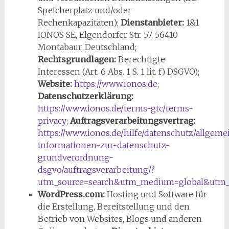
Speicherplatz und/oder
Rechenkapazitäten);
Dienstanbieter:
1&1
IONOS SE, Elgendorfer Str. 57, 56410
Montabaur, Deutschland;
Rechtsgrundlagen:
Berechtigte
Interessen (Art. 6 Abs. 1 S. 1 lit. f) DSGVO);
Website:
https://www.ionos.de
;
Datenschutzerklärung:
https://www.ionos.de/terms-gtc/terms-
privacy
;
Auftragsverarbeitungsvertrag:
https://www.ionos.de/hilfe/datenschutz/allgeme
informationen-zur-datenschutz-
grundverordnung-
dsgvo/auftragsverarbeitung/?
utm_source=search&utm_medium=global&utm_
WordPress.com:
Hosting und Software für
die Erstellung, Bereitstellung und den
Betrieb von Websites, Blogs und anderen