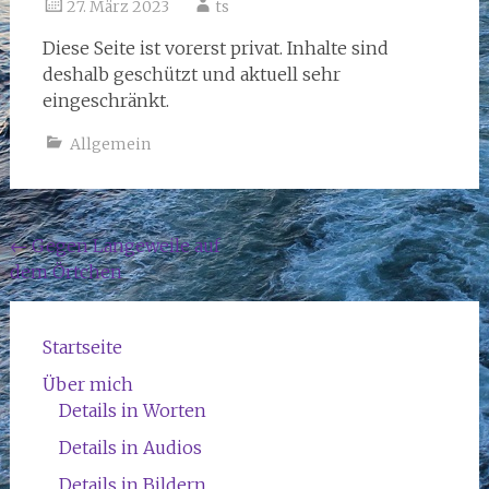
27. März 2023
ts
Diese Seite ist vorerst privat. Inhalte sind
deshalb geschützt und aktuell sehr
eingeschränkt.
Allgemein
Beitragsnavigation
←
Gegen Langeweile auf
dem Örtchen
Startseite
Über mich
Details in Worten
Details in Audios
Details in Bildern